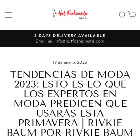
Ir
directamente
NAVEGACIÓN
BUS
al
contenido
5 DAYS DELIVERY AVAILABLE
diapositivas
Email us: info@hotfashionista.com
pausa
19 de enero, 2023
TENDENCIAS DE MODA
2023: ESTO ES LO QUE
LOS EXPERTOS EN
MODA PREDICEN QUE
USARÁS ESTA
PRIMAVERA | RIVKIE
BAUM POR RIVKIE BAUM