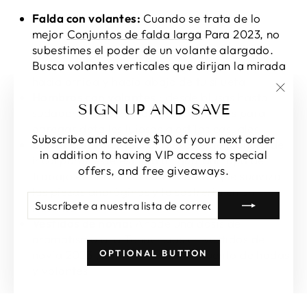
Falda con volantes:
Cuando se trata de lo
mejor
Conjuntos de falda larga
Para 2023, no
subestimes el poder de un volante alargado.
Busca volantes verticales que dirijan la mirada
hacia arriba y hacia abajo de tu silueta.
Hombros con volantes
: desde blusas hasta
"Cer
SIGN UP AND SAVE
sudaderas, espera volantes aplicados para
(esc)
agregar detalles lujosos a estilos casuales.
Subscribe and receive $10 of your next order
Blusas con volantes:
Una excelente manera de
in addition to having VIP access to special
incorporar este estilo a un guardarropa de
offers, and free giveaways.
trabajo es una blusa con volantes que suaviza
las piezas andróginas y la sastrería en un
SUSCRÍBETE
SUSCRIBIR
instante.
A
Vestidos de novia:
Añade una dosis de
NUESTRA
LISTA
dramatismo a la
Tendencias en vestidos de
DE
OPTIONAL BUTTON
novia 2023
, con un vestido de cuento de hadas
CORREO
y volantes